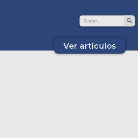
Search But
Search
for:
Ver artículos