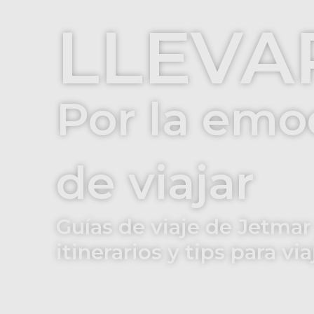
LLEVA
Por la emo
de viajar
Guías de viaje de Jetmar 
itinerarios y tips para vi