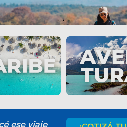
rios hechos por
expertos
, recorridos y recomendaciones
ar mejor en cada etapa.
Ver itinerarios
cé ese viaje
¡COTIZÁ TU