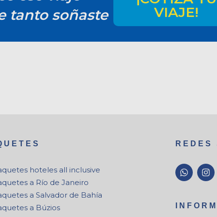
VIAJE!
e tanto soñaste
QUETES
REDES 
W
I
quetes hoteles all inclusive
h
n
aquetes a Río de Janeiro
a
s
t
t
aquetes a Salvador de Bahía
s
a
INFOR
aquetes a Búzios
a
g