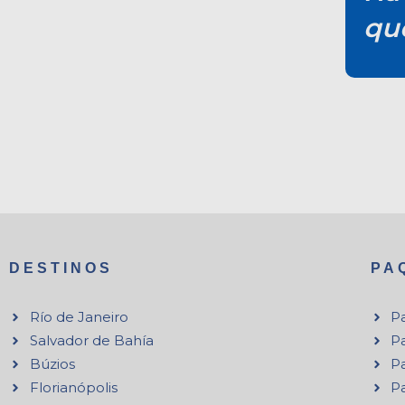
qu
DESTINOS
PA
Río de Janeiro
Pa
Salvador de Bahía
P
Búzios
P
Florianópolis
P