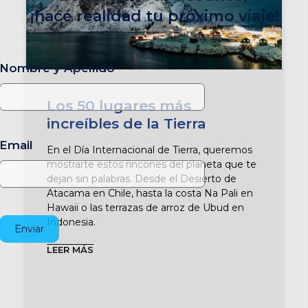
¡hacé realidad tu próximo viaje!
Nombre y Apellido
Los 50 lugares más
increíbles de la Tierra
Email
En el Día Internacional de Tierra, queremos
mostrarte estos rincones del planeta que te
dejan sin palabras. Desde el Desierto de
Atacama en Chile, hasta la costa Na Pali en
Hawaii o las terrazas de arroz de Ubud en
Indonesia.
Enviar
LEER MÁS