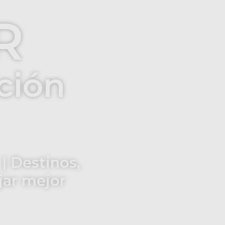
R
ción
| Destinos,
ajar mejor