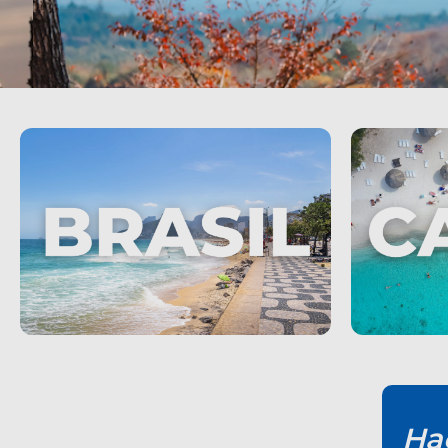
Itinera
Explorá propuestas
para viaj
Ha